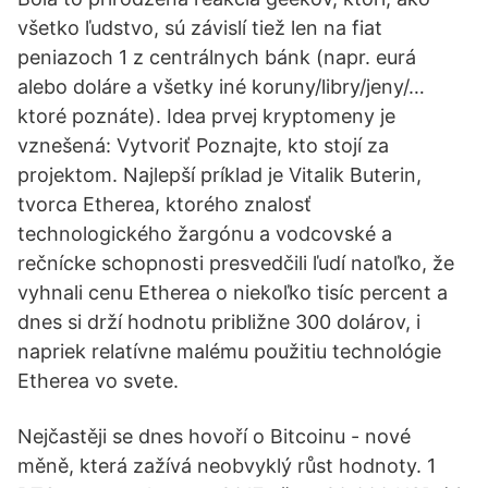
všetko ľudstvo, sú závislí tiež len na fiat
peniazoch 1 z centrálnych bánk (napr. eurá
alebo doláre a všetky iné koruny/libry/jeny/…
ktoré poznáte). Idea prvej kryptomeny je
vznešená: Vytvoriť Poznajte, kto stojí za
projektom. Najlepší príklad je Vitalik Buterin,
tvorca Etherea, ktorého znalosť
technologického žargónu a vodcovské a
rečnícke schopnosti presvedčili ľudí natoľko, že
vyhnali cenu Etherea o niekoľko tisíc percent a
dnes si drží hodnotu približne 300 dolárov, i
napriek relatívne malému použitiu technológie
Etherea vo svete.
Nejčastěji se dnes hovoří o Bitcoinu - nové
měně, která zažívá neobvyklý růst hodnoty. 1