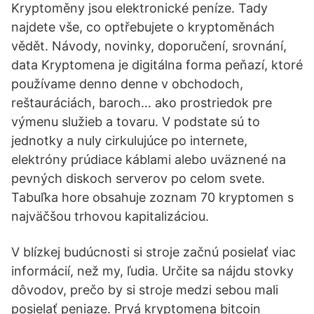
Kryptoměny jsou elektronické peníze. Tady
najdete vše, co optřebujete o kryptoměnách
vědět. Návody, novinky, doporučení, srovnání,
data Kryptomena je digitálna forma peňazí, ktoré
používame denno denne v obchodoch,
reštauráciách, baroch… ako prostriedok pre
výmenu služieb a tovaru. V podstate sú to
jednotky a nuly cirkulujúce po internete,
elektróny prúdiace káblami alebo uväznené na
pevných diskoch serverov po celom svete.
Tabuľka hore obsahuje zoznam 70 kryptomen s
najväčšou trhovou kapitalizáciou.
V blízkej budúcnosti si stroje začnú posielať viac
informácií, než my, ľudia. Určite sa nájdu stovky
dôvodov, prečo by si stroje medzi sebou mali
posielať peniaze. Prvá kryptomena bitcoin