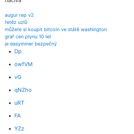
tlačivá
augur rep v2
řetěz uzlů
můžete si koupit bitcoin ve státě washington
graf cen plynu 10 let
je easyminer bezpečný
Dp
owfVM
vG
qNZho
uRT
FA
YZz