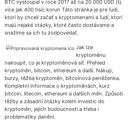
BTC vystoupal v roce 2017 až na 20 000 USD (tj.
více jak 400 tisíc korun Táto stránka je pre ľudí,
ktorí by chceli začať s kryptomenami a ľudí, ktorí
majú nejaké otázky, ktoré často dostávame a
snažíme sa ich tu zodpovedať.
Jak lze
kryptoměnu
nakoupit, co je kryptoměnová síť. Přehled
kryptoměn, bitcoin, ethereum a další. Nákup,
burzy, těžba kryptoměn, bitcoinová peněženka.
Kompletní informace o kryptoměnách, kurz
bitcoin, litecoin, ethereum a dalších měn. Způsob
těžby a zásadní otázky kolem investic do
kryptoměn, jejich budoucnosti a třeba i
problematiky danění.