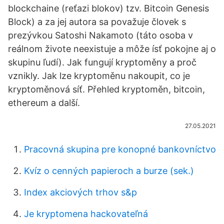
blockchaine (reťazi blokov) tzv. Bitcoin Genesis
Block) a za jej autora sa považuje človek s
prezývkou Satoshi Nakamoto (táto osoba v
reálnom živote neexistuje a môže ísť pokojne aj o
skupinu ľudí). Jak fungují kryptoměny a proč
vznikly. Jak lze kryptoměnu nakoupit, co je
kryptoměnová síť. Přehled kryptoměn, bitcoin,
ethereum a další.
27.05.2021
Pracovná skupina pre konopné bankovníctvo
Kvíz o cenných papieroch a burze (sek.)
Index akciových trhov s&p
Je kryptomena hackovateľná