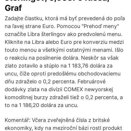
Graf
Zadajte čiastku, ktorá má byť prevedená do poľa
na ľavej strane Euro. Pomocou "Prehoď meny"
označíte Libra šterlingov ako predvolenú menu.
Kliknite na Libra alebo Euro pre konverziu medzi
touto menou a všetkými ostatnými menami. Išlo
o reakciu na posilnenie dolára. Neskôr sa však
zlato zotavilo a stúplo na 1 183,76 dolára za
uncu, čiže oproti predošlému obchodovaciemu
dňu zdraželo o 0,2 percenta. Februárové
dodávky zlata na divízii COMEX newyorskej
komoditnej burzy zdraželi tiež o 0,2 percenta, a
to na 1 186,20 dolára za uncu.
Komentář: Včera zveřejněná čísla z britské
ekonomiky, kdy na meziroční bázi rostl produkt