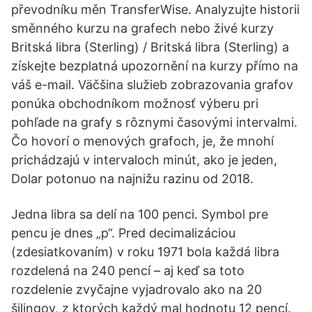
převodníku měn TransferWise. Analyzujte historii
směnného kurzu na grafech nebo živé kurzy
Britská libra (Sterling) / Britská libra (Sterling) a
získejte bezplatná upozornění na kurzy přímo na
váš e-mail. Väčšina služieb zobrazovania grafov
ponúka obchodníkom možnosť výberu pri
pohľade na grafy s rôznymi časovými intervalmi.
Čo hovorí o menových grafoch, je, že mnohí
prichádzajú v intervaloch minút, ako je jeden,
Dolar potonuo na najnižu razinu od 2018.
Jedna libra sa delí na 100 penci. Symbol pre
pencu je dnes „p“. Pred decimalizáciou
(zdesiatkovaním) v roku 1971 bola každá libra
rozdelená na 240 pencí – aj keď sa toto
rozdelenie zvyčajne vyjadrovalo ako na 20
šilingov, z ktorých každý mal hodnotu 12 pencí.