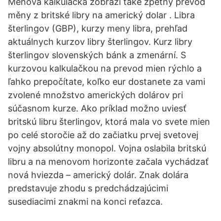
Měnová kalkulačka zobrazí také zpětný převod
měny z britské libry na americký dolar . Libra
šterlingov (GBP), kurzy meny libra, prehľad
aktuálnych kurzov libry šterlingov. Kurz libry
šterlingov slovenských bánk a zmenární. S
kurzovou kalkulačkou na prevod mien rýchlo a
ľahko prepočítate, koľko eur dostanete za vami
zvolené množstvo amerických dolárov pri
súčasnom kurze. Ako príklad možno uviesť
britskú libru šterlingov, ktorá mala vo svete mien
po celé storočie až do začiatku prvej svetovej
vojny absolútny monopol. Vojna oslabila britskú
libru a na menovom horizonte začala vychádzať
nová hviezda – americký dolár. Znak dolára
predstavuje zhodu s predchádzajúcimi
susediacimi znakmi na konci reťazca.