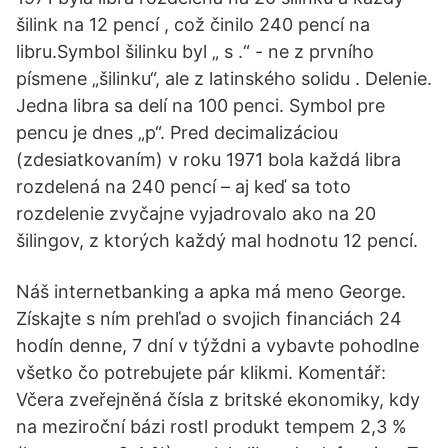
šilink na 12 pencí , což činilo 240 pencí na
libru.Symbol šilinku byl „ s .“ - ne z prvního
písmene „šilinku“, ale z latinského solidu . Delenie.
Jedna libra sa delí na 100 penci. Symbol pre
pencu je dnes „p“. Pred decimalizáciou
(zdesiatkovaním) v roku 1971 bola každá libra
rozdelená na 240 pencí – aj keď sa toto
rozdelenie zvyčajne vyjadrovalo ako na 20
šilingov, z ktorých každý mal hodnotu 12 pencí.
Náš internetbanking a apka má meno George.
Získajte s ním prehľad o svojich financiách 24
hodín denne, 7 dní v týždni a vybavte pohodlne
všetko čo potrebujete pár klikmi. Komentář:
Včera zveřejněná čísla z britské ekonomiky, kdy
na meziroční bázi rostl produkt tempem 2,3 %