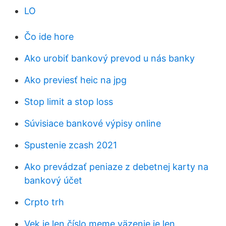
LO
Čo ide hore
Ako urobiť bankový prevod u nás banky
Ako previesť heic na jpg
Stop limit a stop loss
Súvisiace bankové výpisy online
Spustenie zcash 2021
Ako prevádzať peniaze z debetnej karty na
bankový účet
Crpto trh
Vek je len číslo meme väzenie je len