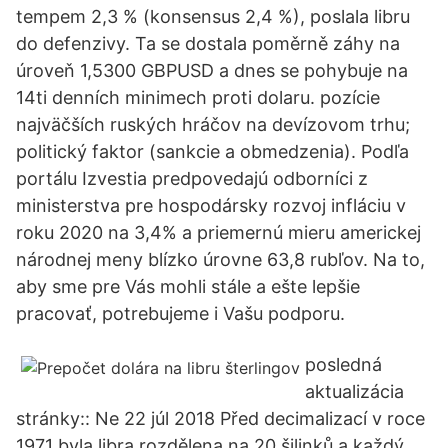
tempem 2,3 % (konsensus 2,4 %), poslala libru
do defenzivy. Ta se dostala poměrně záhy na
úroveň 1,5300 GBPUSD a dnes se pohybuje na
14ti denních minimech proti dolaru. pozície
najväčších ruských hráčov na devízovom trhu;
politický faktor (sankcie a obmedzenia). Podľa
portálu Izvestia predpovedajú odborníci z
ministerstva pre hospodársky rozvoj infláciu v
roku 2020 na 3,4% a priemernú mieru americkej
národnej meny blízko úrovne 63,8 rubľov. Na to,
aby sme pre Vás mohli stále a ešte lepšie
pracovať, potrebujeme i Vašu podporu.
posledná
aktualizácia
stránky:: Ne 22 júl 2018 Před decimalizací v roce
1971 byla libra rozdělena na 20 šilinků a každý