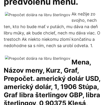
predvolenú menu.
Ak nežije zo
svojho, nech
ten, kto ho bude mať v putách, mu dáva na deň
libru múky, ak bude chcieť, nech mu dáva viac. O
trestoch Ak niekto niekomu zlomí končatinu a
nedohodne sa s ním, nech sa urobí odveta. 1.
Mena,
Názov meny, Kurz, Graf,
Prepočet. americký dolár USD,
americký dolár, 1, 1906 Stúpa,
Graf libra šterlingov GBP, libra
šterlingov, 0,90375 Klesá,