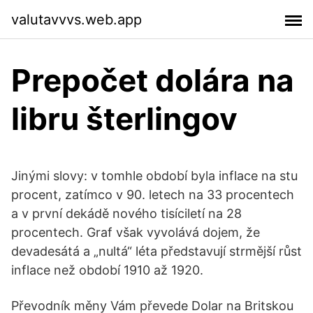
valutavvvs.web.app
Prepočet dolára na
libru šterlingov
Jinými slovy: v tomhle období byla inflace na stu
procent, zatímco v 90. letech na 33 procentech
a v první dekádě nového tisíciletí na 28
procentech. Graf však vyvolává dojem, že
devadesátá a „nultá“ léta představují strmější růst
inflace než období 1910 až 1920.
Převodník měny Vám převede Dolar na Britskou