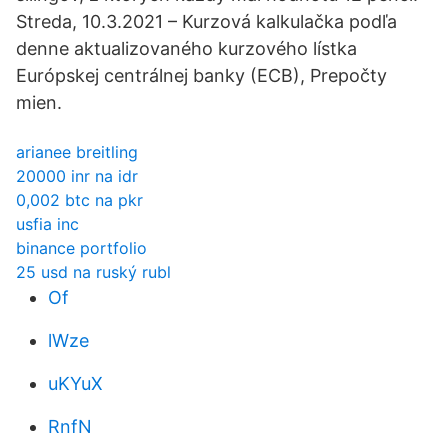
Streda, 10.3.2021 – Kurzová kalkulačka podľa
denne aktualizovaného kurzového lístka
Európskej centrálnej banky (ECB), Prepočty
mien.
arianee breitling
20000 inr na idr
0,002 btc na pkr
usfia inc
binance portfolio
25 usd na ruský rubl
Of
lWze
uKYuX
RnfN