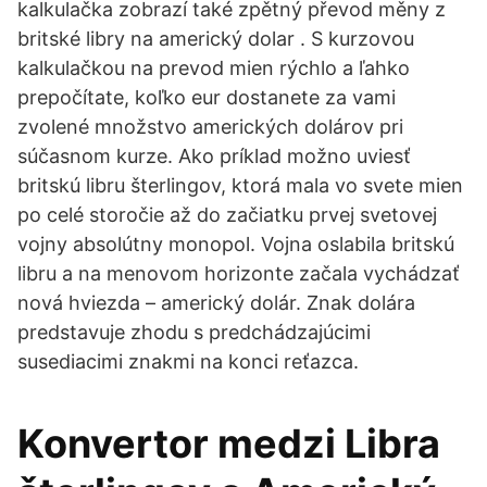
kalkulačka zobrazí také zpětný převod měny z
britské libry na americký dolar . S kurzovou
kalkulačkou na prevod mien rýchlo a ľahko
prepočítate, koľko eur dostanete za vami
zvolené množstvo amerických dolárov pri
súčasnom kurze. Ako príklad možno uviesť
britskú libru šterlingov, ktorá mala vo svete mien
po celé storočie až do začiatku prvej svetovej
vojny absolútny monopol. Vojna oslabila britskú
libru a na menovom horizonte začala vychádzať
nová hviezda – americký dolár. Znak dolára
predstavuje zhodu s predchádzajúcimi
susediacimi znakmi na konci reťazca.
Konvertor medzi Libra