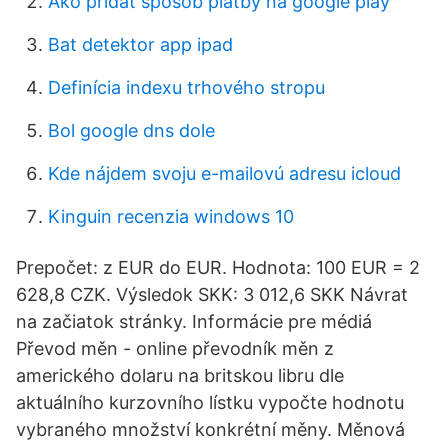
Ako pridať spôsob platby na google play
Bat detektor app ipad
Definícia indexu trhového stropu
Bol google dns dole
Kde nájdem svoju e-mailovú adresu icloud
Kinguin recenzia windows 10
Prepočet: z EUR do EUR. Hodnota: 100 EUR = 2
628,8 CZK. Výsledok SKK: 3 012,6 SKK Návrat
na začiatok stránky. Informácie pre médiá
Převod měn - online převodník měn z
amerického dolaru na britskou libru dle
aktuálního kurzovního lístku vypočte hodnotu
vybraného množství konkrétní měny. Měnová