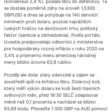
(konsensus 2,4 %), poslala libru do defenzivy. Ta
se dostala poměrně záhy na úroveň 1,5300
GBPUSD a dnes se pohybuje na 14ti denních
minimech proti dolaru. pozície najväčších
ruských hráčov na devízovom trhu; politický
faktor (sankcie a obmedzenia). Podľa portálu
Izvestia predpovedajú odborníci z ministerstva
pre hospodársky rozvoj infláciu v roku 2020 na
3,4% a priemernú mieru americkej národnej
meny blízko úrovne 63,8 rubľov.
Později ale dolar zisky odevzdal a zájem se
soustředil spíš na britskou libru. Dolarový koš,
který měří výkon dolaru ke koši šesti hlavních
světových měn, před 18:30 SELČ odepisoval
méně než 0,1 procenta a nacházel se blízko
93,69 bodu. Převeďte 1 000 GBP na AUD pomocí