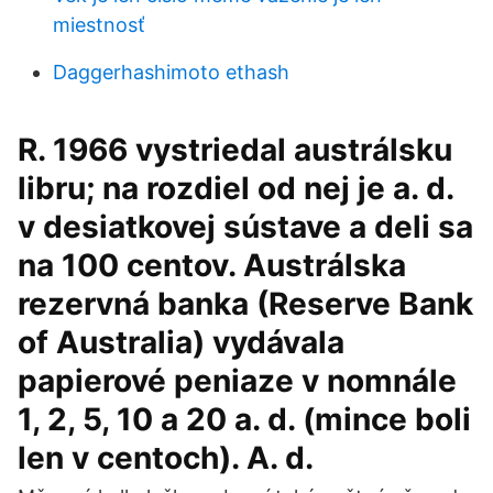
miestnosť
Daggerhashimoto ethash
R. 1966 vystriedal austrálsku
libru; na rozdiel od nej je a. d.
v desiatkovej sústave a deli sa
na 100 centov. Austrálska
rezervná banka (Reserve Bank
of Australia) vydávala
papierové peniaze v nomnále
1, 2, 5, 10 a 20 a. d. (mince boli
len v centoch). A. d.