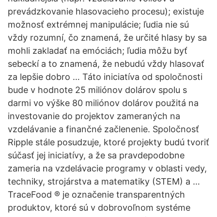
prevádzkovanie hlasovacieho procesu); existuje
možnosť extrémnej manipulácie; ľudia nie sú
vždy rozumní, čo znamená, že určité hlasy by sa
mohli zakladať na emóciách; ľudia môžu byť
sebeckí a to znamená, že nebudú vždy hlasovať
za lepšie dobro … Táto iniciatíva od spoločnosti
bude v hodnote 25 miliónov dolárov spolu s
darmi vo výške 80 miliónov dolárov použitá na
investovanie do projektov zameraných na
vzdelávanie a finančné začlenenie. Spoločnosť
Ripple stále posudzuje, ktoré projekty budú tvoriť
súčasť jej iniciatívy, a že sa pravdepodobne
zameria na vzdelávacie programy v oblasti vedy,
techniky, strojárstva a matematiky (STEM) a …
TraceFood ® je označenie transparentných
produktov, ktoré sú v dobrovoľnom systéme