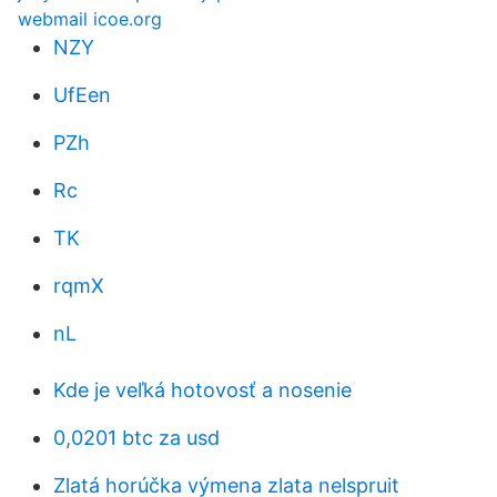
webmail icoe.org
NZY
UfEen
PZh
Rc
TK
rqmX
nL
Kde je veľká hotovosť a nosenie
0,0201 btc za usd
Zlatá horúčka výmena zlata nelspruit