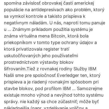
spomína závislosť obrovskej časti americkej
populácie na antidepresívach ako problém, ktorý
sa vymkol kontrole a takisto prispieva k
negatívnym náladám. U nás, naproti tomu panuje
u … Známym príkladom použitia systému je
známa virtuálna mena Bitcoin, ktorá bola
priekopníkom v tomto type ochrany údajov a
ktorá privatizovala register tratí
uskutočňovaných jeho používateľmi
prostredníctvom výstavby blokov
šifrovaním.Tiež z rovnakej rodiny Služby IBM
Našli sme pre spoločnosť Everledger ten, ktorý
prispieva a je riadený rovnakým spôsobom pri
stavbe blokov, pod profilom IBM … Samozrejme
existuje mnoho výhod a nevýhod tohto systému
správy. nie každý sa chce zúčastniť; môže byť
nákladnejšia (napr. vzdelávanie voličov a