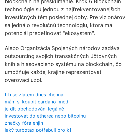
blockchain na preskúmanie. Krok 6 Blockchain
technológie sú jednou z najfrekventovanejších
investičných tém poslednej doby. Pre vizionárov
sa jedná o revolučnú technológiu, ktorá má
potenciál predefinovať "ekosystém".
Alebo Organizácia Spojených národov zadáva
outsourcing svojich transakčných účtovných
kníh a hlasovacieho systému na blockchain, čo
umožňuje každej krajine reprezentovať
overovací uzol.
trh se zlatem dnes chennai
mám si koupit cardano hned
je dlt obchodování legálně
investovat do etherea nebo bitcoinu
značky fóra enjin
jaký turbotax potřebuji pro k1